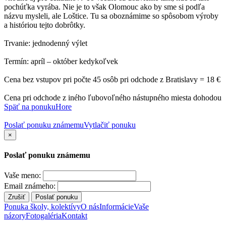
pochúťka vyrába. Nie je to však Olomouc ako by sme si podľa
názvu mysleli, ale Loštice. Tu sa oboznámime so spôsobom výroby
a históriou tejto dobrôtky.
Trvanie: jednodenný výlet
Termín: apríl – október kedykoľvek
Cena bez vstupov pri počte 45 osôb pri odchode z Bratislavy = 18 €
Cena pri odchode z iného ľubovoľného nástupného miesta dohodou
Späť na ponuku
Hore
Poslať ponuku známemu
Vytlačiť ponuku
×
Poslať ponuku známemu
Vaše meno:
Email známeho:
Zrušiť
Poslať ponuku
Ponuka školy, kolektívy
O nás
Informácie
Vaše
názory
Fotogaléria
Kontakt