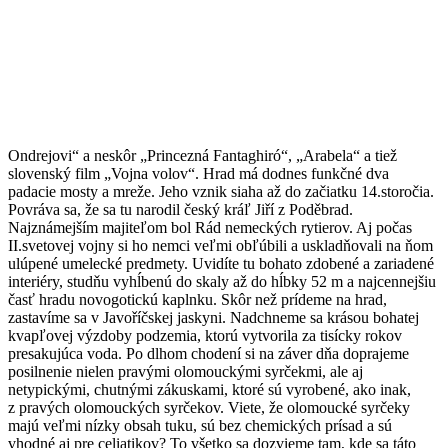
Ondrejovi“ a neskôr „Princezná Fantaghiró“, „Arabela“ a tiež
slovenský film „Vojna volov“. Hrad má dodnes funkčné dva
padacie mosty a mreže. Jeho vznik siaha až do začiatku 14.storočia.
Povráva sa, že sa tu narodil český kráľ Jiří z Poděbrad.
Najznámejším majiteľom bol Rád nemeckých rytierov. Aj počas
II.svetovej vojny si ho nemci veľmi obľúbili a uskladňovali na ňom
ulúpené umelecké predmety. Uvidíte tu bohato zdobené a zariadené
interiéry, studňu vyhĺbenú do skaly až do hĺbky 52 m a najcennejšiu
časť hradu novogotickú kaplnku. Skôr než prídeme na hrad,
zastavíme sa v Javoříčskej jaskyni. Nadchneme sa krásou bohatej
kvapľovej výzdoby podzemia, ktorú vytvorila za tisícky rokov
presakujúca voda. Po dlhom chodení si na záver dňa doprajeme
posilnenie nielen pravými olomouckými syrčekmi, ale aj
netypickými, chutnými zákuskami, ktoré sú vyrobené, ako inak,
z pravých olomouckých syrčekov. Viete, že olomoucké syrčeky
majú veľmi nízky obsah tuku, sú bez chemických prísad a sú
vhodné aj pre celiatikov? To všetko sa dozvieme tam, kde sa táto