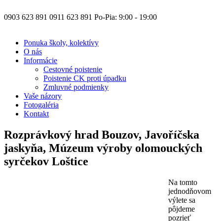
0903 623 891
0911 623 891
Po-Pia: 9:00 - 19:00
Ponuka školy, kolektívy
O nás
Informácie
Cestovné poistenie
Poistenie CK proti úpadku
Zmluvné podmienky
Vaše názory
Fotogaléria
Kontakt
Rozprávkový hrad Bouzov, Javoříčska
jaskyňa, Múzeum výroby olomouckých
syrčekov Loštice
Na tomto
jednodňovom
výlete sa
pôjdeme
pozrieť